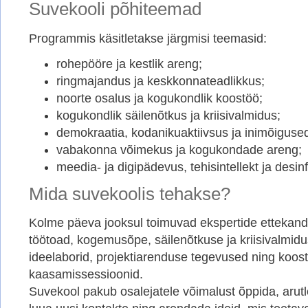
Suvekooli põhiteemad
Programmis käsitletakse järgmisi teemasid:
rohepööre ja kestlik areng;
ringmajandus ja keskkonnateadlikkus;
noorte osalus ja kogukondlik koostöö;
kogukondlik säilenõtkus ja kriisivalmidus;
demokraatia, kodanikuaktiivsus ja inimõiguse
vabakonna võimekus ja kogukondade areng;
meedia- ja digipädevus, tehisintellekt ja desi
Mida suvekoolis tehakse?
Kolme päeva jooksul toimuvad ekspertide ettekanded
töötoad, kogemusõpe, säilenõtkuse ja kriisivalmidu
ideelaborid, projektiarenduse tegevused ning koost
kaasamissessioonid.
Suvekool pakub osalejatele võimalust õppida, arut