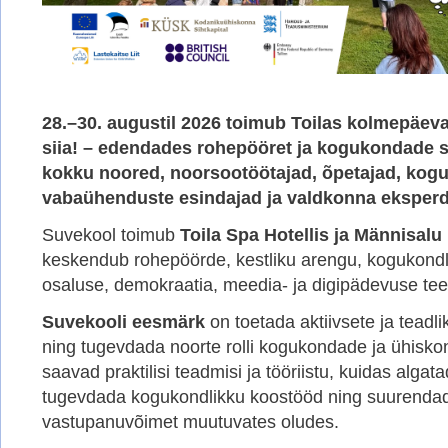
28.–30. augustil 2026 toimub Toilas kolmepäe
siia! – edendades rohepööret ja kogukondade s
kokku noored, noorsootöötajad, õpetajad, kogu
vabaühenduste esindajad ja valdkonna eksperdi
Suvekool toimub
Toila Spa Hotellis ja Männisal
keskendub rohepöörde, kestliku arengu, kogukondli
osaluse, demokraatia, meedia- ja digipädevuse te
Suvekooli eesmärk
on toetada aktiivsete ja teadl
ning tugevdada noorte rolli kogukondade ja ühisk
saavad praktilisi teadmisi ja tööriistu, kuidas algat
tugevdada kogukondlikku koostööd ning suurend
vastupanuvõimet muutuvates oludes.