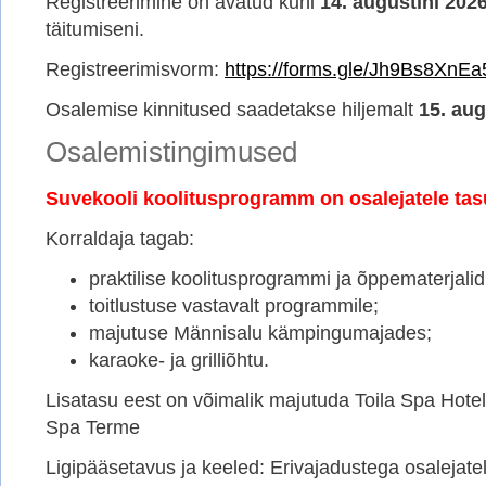
Registreerimine on avatud kuni
14. augustini 202
täitumiseni.
Registreerimisvorm:
https://forms.gle/Jh9Bs8XnE
Osalemise kinnitused saadetakse hiljemalt
15. aug
Osalemistingimused
Suvekooli koolitusprogramm on osalejatele tas
Korraldaja tagab:
praktilise koolitusprogrammi ja õppematerjalid
toitlustuse vastavalt programmile;
majutuse Männisalu kämpingumajades;
karaoke- ja grilliõhtu.
Lisatasu eest on võimalik majutuda Toila Spa Hotell
Spa Terme
Ligipääsetavus ja keeled: Erivajadustega osalejate