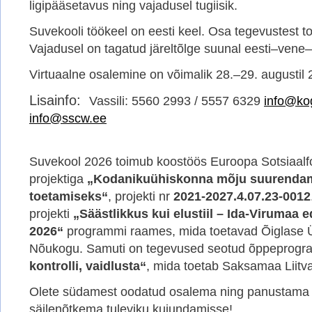
ligipääsetavus ning vajadusel tugiisik.
Suvekooli töökeel on eesti keel. Osa tegevustest t
Vajadusel on tagatud järeltõlge suunal eesti–vene–
Virtuaalne osalemine on võimalik 28.–29. augustil 
Lisainfo:
Vassili: 5560 2993 / 5557 6329
info@ko
info@sscw.ee
Suvekool 2026 toimub koostöös Euroopa Sotsiaalfo
projektiga
„Kodanikuühiskonna mõju suurendam
toetamiseks“
, projekti nr
2021-2027.4.07.23-0012
projekti
„Säästlikkus kui elustiil – Ida-Virumaa
2026“
programmi raames, mida toetavad Õiglase Ü
Nõukogu. Samuti on tegevused seotud õppeprog
kontrolli, vaidlusta“
, mida toetab Saksamaa Liitva
Olete südamest oodatud osalema ning panustama 
säilenõtkema tuleviku kujundamisse!