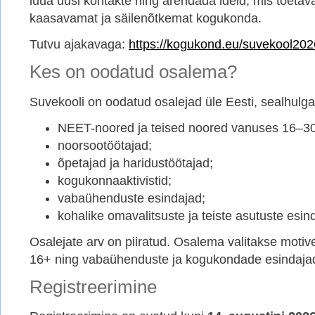
luua uusi kontakte ning arendada ideid, mis toetav
kaasavamat ja säilenõtkemat kogukonda.
Tutvu ajakavaga:
https://kogukond.eu/suvekool202
Kes on oodatud osalema?
Suvekooli on oodatud osalejad üle Eesti, sealhulga
NEET-noored ja teised noored vanuses 16–30
noorsootöötajad;
õpetajad ja haridustöötajad;
kogukonnaaktivistid;
vabaühenduste esindajad;
kohalike omavalitsuste ja teiste asutuste esin
Osalejate arv on piiratud. Osalema valitakse moti
16+ ning vabaühenduste ja kogukondade esindaja
Registreerimine