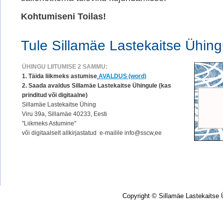
Kohtumiseni Toilas!
Tule Sillamäe Lastekaitse Ühing
ÜHINGU
LIITUMISE 2 SAMMU:
1. Täida liikmeks astumise
AVALDUS (word)
2. Saada avaldus Sillamäe Lastekaitse Ühingule (kas
prinditud või digitaalne)
Sillamäe Lastekaitse Ühing
Viru 39a, Sillamäe 40233, Eesti
"Liikmeks Astumine"
või digitaalselt allkirjastatud e-mailile info@sscw,ee
Copyright © Sillamäe Lastekaitse