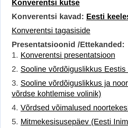
Konverentsi kutse
Konverentsi kavad:
Eesti keele
Konverentsi tagasiside
Presentatsioonid /Ettekanded:
1.
Konverentsi presentatsioon
2.
Sooline võrdõiguslikkus Eestis
3.
Sooline võrdõiguslikkus ja noor
võrdse kohtlemise volinik)
4.
Võrdsed võimalused noortekesk
5.
Mitmekesisusepäev (Eesti Ini