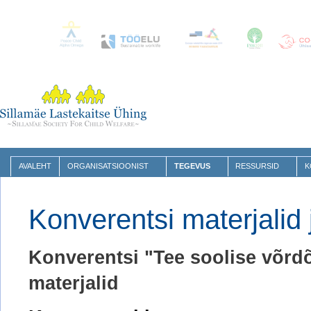
AVALEHT
ORGANISATSIOONIST
TEGEVUS
RESSURSID
K
Konverentsi materjalid 
Konverentsi "Tee soolise võrdõ
materjalid