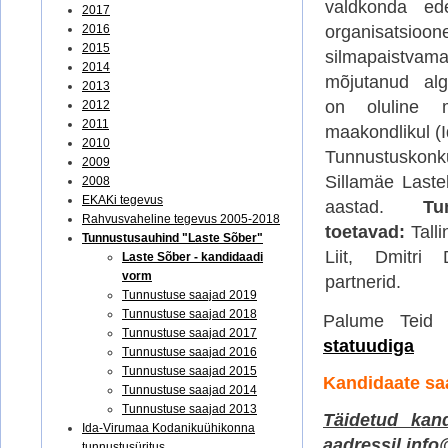
valdkonda ed
2017
2016
organisa
2015
silmapaistva
2014
mõjutanud alga
2013
on oluline m
2012
2011
maakondlikul (I
2010
Tunnustusko
2009
Sillamäe Laste
2008
EKAKi tegevus
aastad.
Tu
Rahvusvaheline tegevus 2005-2018
toetavad:
Tall
Tunnustusauhind "Laste Sõber"
Liit, Dmitri 
Laste Sõber - kandidaadi
vorm
partnerid.
Tunnustuse saajad 2019
Tunnustuse saajad 2018
Palume Teid t
Tunnustuse saajad 2017
statuudiga
Tunnustuse saajad 2016
Tunnustuse saajad 2015
Kandidaate saa
Tunnustuse saajad 2014
Tunnustuse saajad 2013
Täidetud k
an
Ida-Virumaa Kodanikuühikonna
aadressil info
tunnustusüritus