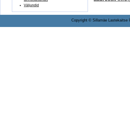
Väljundid
Copyright © Sillamäe Lastekaitse