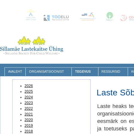
AVALEHT
ORGANISATSIOONIST
TEGEVUS
RESSURSID
K
2026
Laste Sõ
2025
2024
2023
Laste heaks te
2022
organisatsio
2021
2020
eesmärk on esi
2019
ja toetuseks p
2018